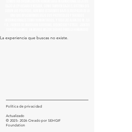
SOMOS 1RA ORGANIZACIÓN HUMANITARIA INTERNACIONAL SUJETOS
BAJO LA LEY GESARA & NESARA, COMO TAMBIÉN BAJO EL SISTEMA QFS
SEGÚN LAS POLÍTICAS, AÚN MÁS ESTAREMOS BAJO EL RESPALDO DE LA
ONU QUE APLICAREMOS BAJO SUS PROTOCOLOS Y TRATADOS
INTERNACIONALES CÓMO HUMANITARIOS, Y TODA LAS ALIANZAS M. /LA
F.G., FUENTES DE INVERSIÓN SOBERANA, REDENCIÓN Y OTROS. JUNTOS
CONSTRUIREMOS UN MUNDO MEJOR SEGURO PARA LA HUMANIDAD
La experiencia que buscas no existe.
Política de privacidad
Actualizado
©
2025- 2026
Creado por SEHGIF
Foundation